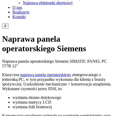
Naprawa elektronki okrętowej
O nas
Realizacje
Kontakt
X
Naprawa panela
operatorskiego Siemens
Naprawa panela operatorskiego Siemens SIMATIC PANEL PC
577B 12″
Klasyczna
naprawa panela operatorskiego
zintegrowanego z
jednostką PC, w tym przypadku wykonana dla klienta z branży
spożywczej. Uszkodzenie mechaniczne + konserwacja urządzenia.
Wykonane czynności przez JDSL to:
wymiana ekranu dotykowego
wymiana matrycy LCD
wymiana folii frontowej
Konserwacja urządzenia polegała na wymianie wentylatorów oraz